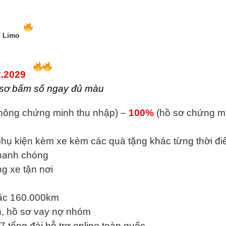
xe Limo
2.2029
 sơ bấm số ngay đủ màu
hông chứng minh thu nhập) –
100%
(hồ sơ chứng mi
hụ kiện kèm xe kèm các quà tặng khác từng thời đ
nhanh chóng
g xe tận nơi
ặc 160.000km
nh, hồ sơ vay nợ nhóm
7 tổng đài hỗ trợ online toàn quốc