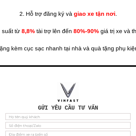
2. Hỗ trợ đăng ký và
giao xe tận nơi
.
i suất từ
8,8%
tài trợ lên đến
80%-90%
giá trị xe và 
ặng kèm cục sạc nhanh tại nhà và quà tặng phụ ki
5. Hỗ trợ hồ sơ vay tỉnh, hồ sơ vay nợ nhóm
6. Cứu hộ miễn phí và bảo hiểm xe 24/7 toàn quốc
7. Lái thử xe và cảm nhận xe miễn phí
GỬI YÊU CẦU TƯ VẤN
8. Hỗ trợ bảo hành và bảo dưỡng nhanh chóng
 Hỗ trợ kí hợp đồng và nhận hồ sơ khách hàng tận n