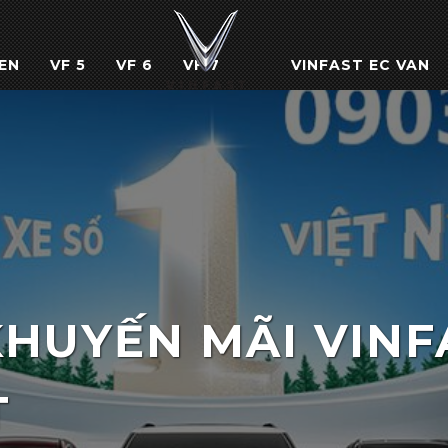
EN
VF 5
VF 6
VF 7
VINFAST EC VAN
HUYẾN MÃI VINF
T