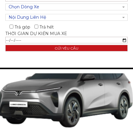
Trả góp
Trả hết
THỜI GIAN DỰ KIẾN MUA XE
79
LIMO GREEN
TRẢ TRƯỚC TỪ
TRIỆU