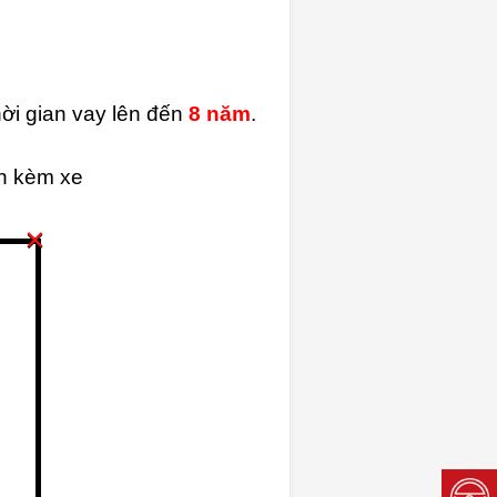
thời gian vay lên đến
8
năm
.
ện kèm xe
×
ơi.