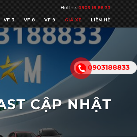
Hotline:
0903 18 88 33
VF 3
VF 8
VF 9
GIÁ XE
LIÊN HỆ
0903188833
AST CẬP NHẬT