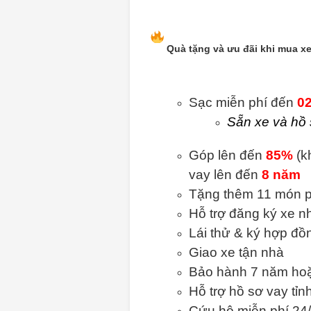
Quà tặng và ưu đãi khi mua 
Sạc miễn phí đến
0
Sẵn xe và hồ
Góp lên đến
85%
(k
vay lên đến
8 năm
Tặng thêm 11 món p
Hỗ trợ đăng ký xe 
Lái thử & ký hợp đồn
Giao xe tận nhà
Bảo hành 7 năm ho
Hỗ trợ hồ sơ vay tỉ
Cứu hộ miễn phí 24/