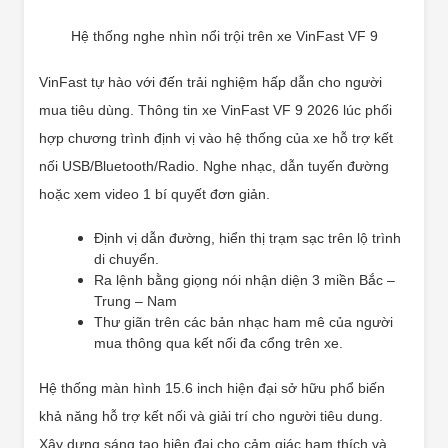
Hệ thống nghe nhìn nổi trội trên xe VinFast VF 9
VinFast tự hào với đến trải nghiệm hấp dẫn cho người
mua tiêu dùng. Thông tin xe VinFast VF 9 2026 lúc phối
hợp chương trình định vị vào hệ thống của xe hỗ trợ kết
nối USB/Bluetooth/Radio. Nghe nhạc, dẫn tuyến đường
hoặc xem video 1 bí quyết đơn giản.
Định vị dẫn đường, hiển thị trạm sạc trên lộ trình
di chuyển.
Ra lệnh bằng giọng nói nhận diện 3 miền Bắc –
Trung – Nam
Thư giãn trên các bản nhạc ham mê của người
mua thông qua kết nối đa cổng trên xe.
Hệ thống màn hình 15.6 inch hiện đại sở hữu phổ biến
khả năng hỗ trợ kết nối và giải trí cho người tiêu dung.
Xây dựng sáng tạo hiện đại cho cảm giác ham thích và