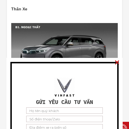
Thân Xe
×
Đánh giá xe VinFast VF 9 ngoại thất bên hông
GỬI YÊU CẦU TƯ VẤN
Kích thước xe Dài x Rộng Cao tương ứng 5.120 mm x
2.000 mm x 1.721 mm đi cùng khoảng sáng gầm 204
(mm). Giúp xe vượt mọi cung đường địa hình Việt Nam