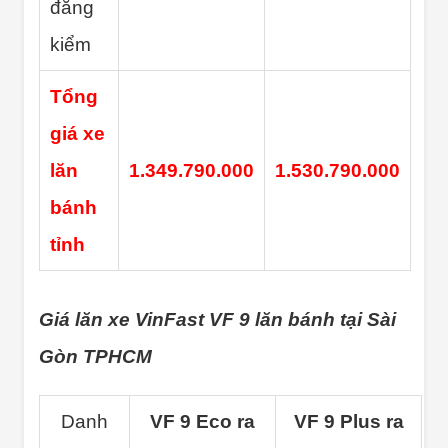
đăng
kiểm
Tổng
giá xe
lăn
1.349.790.000
1.530.790.000
bánh
tỉnh
Giá lăn xe VinFast VF 9 lăn bánh tại Sài
Gòn TPHCM
Danh
VF 9 Eco ra
VF 9 Plus ra