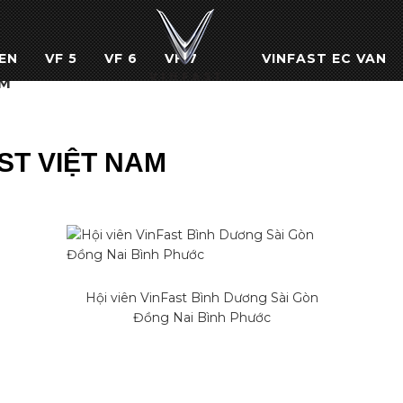
EN
VF 5
VF 6
VF 7
VINFAST EC VAN
AM
AST VIỆT NAM
Hội viên VinFast Bình Dương Sài Gòn
Đồng Nai Bình Phước