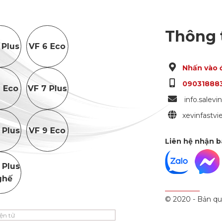
Thông t
 Plus
VF 6 Eco
Nhấn vào 
09031888
 Eco
VF 7 Plus
info.salev
xevinfastv
 Plus
VF 9 Eco
Liên hệ nhận b
 Plus
ghế
© 2020 - Bản qu