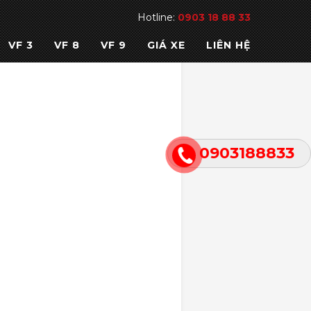
Hotline:
0903 18 88 33
VF 3
VF 8
VF 9
GIÁ XE
LIÊN HỆ
0903188833