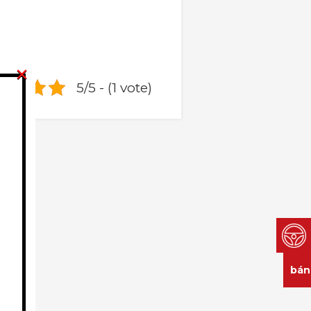
×
5/5 - (1 vote)
Tính
bán