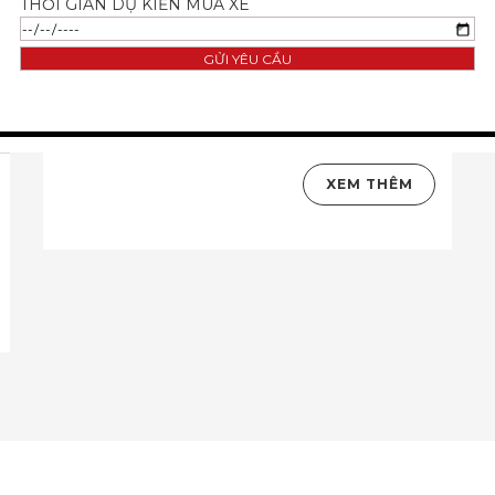
THỜI GIAN DỰ KIẾN MUA XE
02/06/2015
CHÍNH SÁCH BẢO HÀNH VINFAST VIỆT
NAM
XEM THÊM