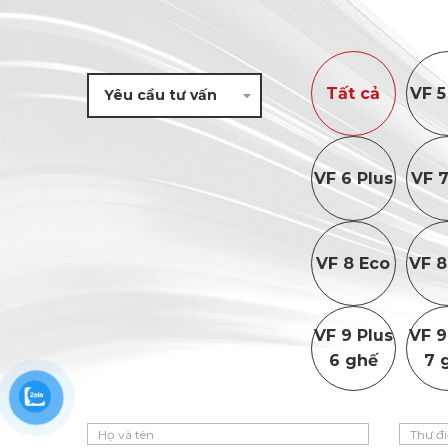
Tất cả
VF 5
VF 6 Plus
VF 7
VF 8 Eco
VF 8
VF 9 Plus
VF 9
6 ghế
7 