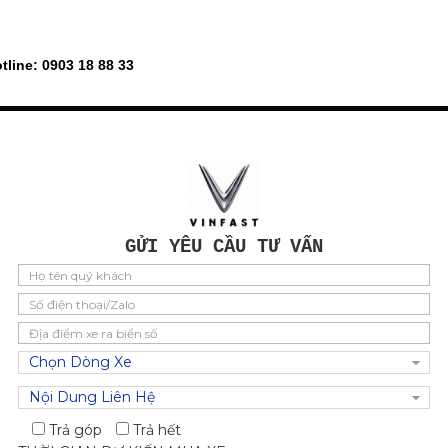
otline: 0903 18 88 33
BÀI VIẾT KHÁC
GỬI YÊU CẦU TƯ VẤN
Trả góp
Trả hết