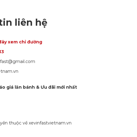
in liên hệ
đây xem chỉ đường
33
infast@gmail.com
ietnam.vn
áo giá lăn bánh & Ưu đãi mới nhất
yền thuộc về xevinfastvietnam.vn